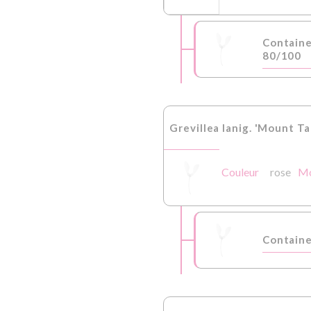
Contain
80/100
Grevillea lanig. 'Mount T
Couleur
rose
Mo
Containe