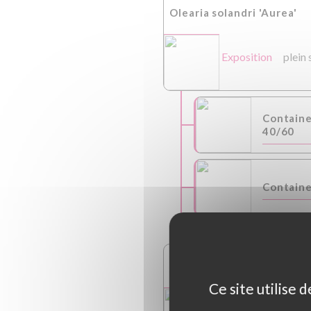
Olearia solandri 'Aurea'
Exposition
plein 
Contain
40/60
Containe
Osmanthus burkwoodii
Ce site utilise 