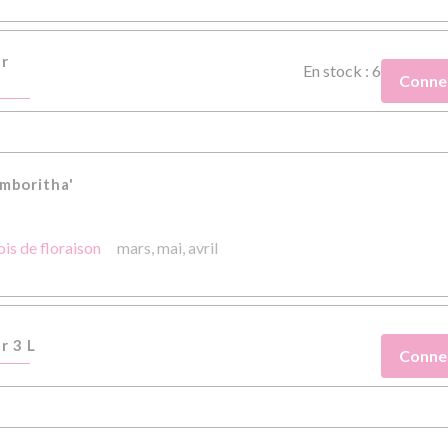
er
En stock : 6
Conne
amboritha'
is de floraison
mars,
mai,
avril
r 3 L
Conne