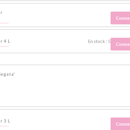
er
Conne
r 4 L
En stock : 5
Conne
iegata'
r 3 L
Conne