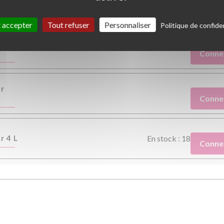
ouleur
blanc
 accepter
Tout refuser
Personnaliser
Politique de confiden
er
Conne
er
Conne
r 4 L
En stock : 18
Conne