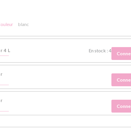
ouleur
blanc
r 4 L
En stock : 4
Conne
er
Conne
er
Conne