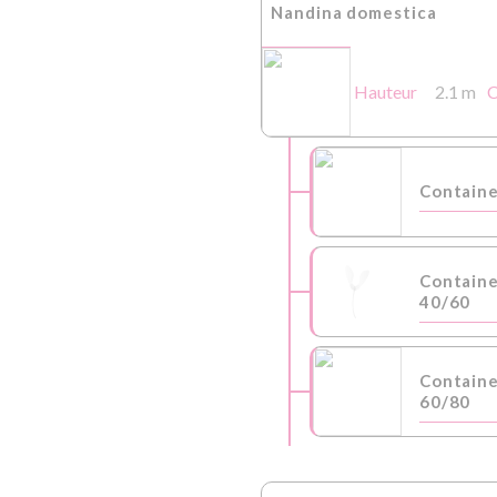
Nandina domestica
Hauteur
2.1 m
C
Containe
Contain
40/60
Contain
60/80