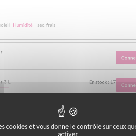
soleil
Humidité
sec,
frais
er
Conne
r 3 L
En stock : 17
Conne
des cookies et vous donne le contrôle sur ceux q
activer