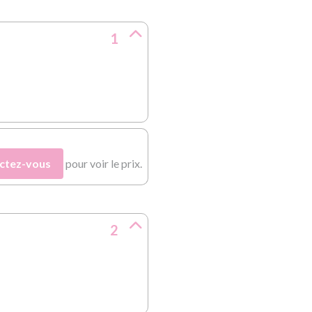
1
ctez-vous
pour voir le prix.
2