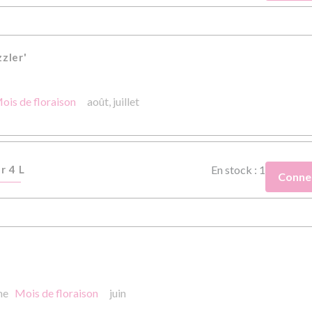
zler'
ois de floraison
août,
juillet
r 4 L
En stock : 1
Conne
ne
Mois de floraison
juin