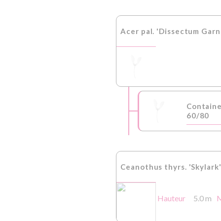
Acer pal. 'Dissectum Garn
Contain
60/80
Ceanothus thyrs. 'Skylark
Hauteur
5.0 m
M