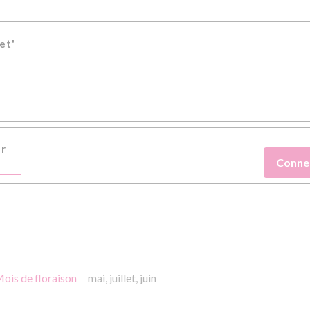
et'
er
Conne
'
ois de floraison
mai,
juillet,
juin