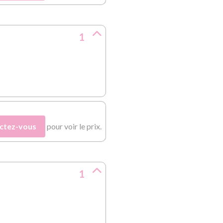
1
ctez-vous
pour voir le prix.
1