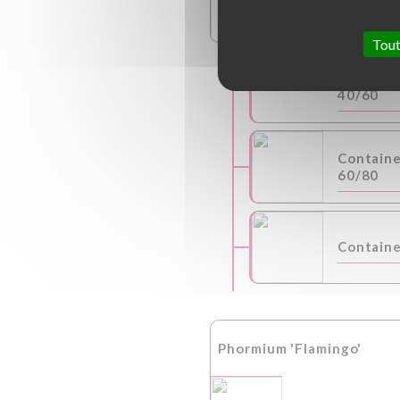
Hauteur
3.0 m
C
Tout
Contain
40/60
Contain
60/80
Containe
Phormium 'Flamingo'