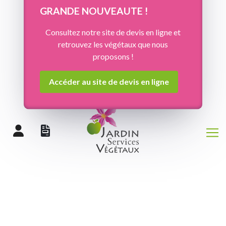
Panneau de gestion des cookies
GRANDE NOUVEAUTE !
Consultez notre site de devis en ligne et
retrouvez les végétaux que nous
proposons !
Accéder au site de devis en ligne