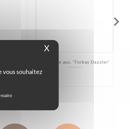
X
Masquer le bandeau d
Kirkii
Cordyline aus. 'Torbay Dazzler'
ue vous souhaitez
tialité