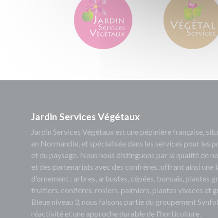
Jardin Services Végétaux
Jardin Services Végétaux est une pépinière française, s
en Normandie, et spécialisée dans les services pour les p
et du paysage. Nous nous distinguons par la qualité de no
et des partenariats avec des confrères, offrant ainsi un
d’ornement : arbres, arbustes, cépées, bonsaïs, plantes 
fruitiers, conifères, rosiers, palmiers, plantes vivaces et
Bleue niveau 3, nous faisons partie du groupement Synfol
réactivité et une approche durable de l'horticulture.