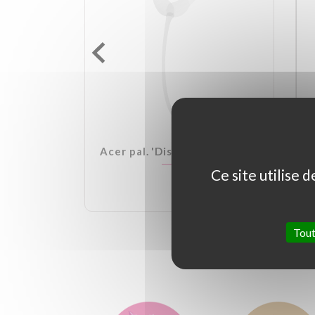
lden Ball
Acer pal. 'Dissectum Garnet'
Ce site utilise 
Tout