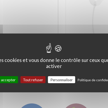
Ceanothus thyrs. 'Skylark'
Coprosma kirkii '
Variegata'
des cookies et vous donne le contrôle sur ceux q
activer
 accepter
Tout refuser
Personnaliser
Politique de confiden