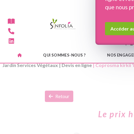
Panneau de gestion des cookies
que nous p
Accéder au
QUI SOMMES-NOUS ?
NOS ENGAG
Jardin Services Végétaux
|
Devis en ligne
| Coprosma kirkii '
Retour
Le prix 