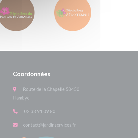
Coordonnées
Route de la Chapelle 50450
Hambye
02 33 91 09 80
contact@jardinservices.fr