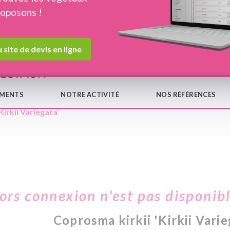
roposons !
Devis en ligne
Notre
 site de devis en ligne
EMENTS
NOTRE ACTIVITÉ
NOS RÉFÉRENCES
Kirkii Variegata'
hors connexion n'est pas disponib
Coprosma kirkii 'Kirkii Varie