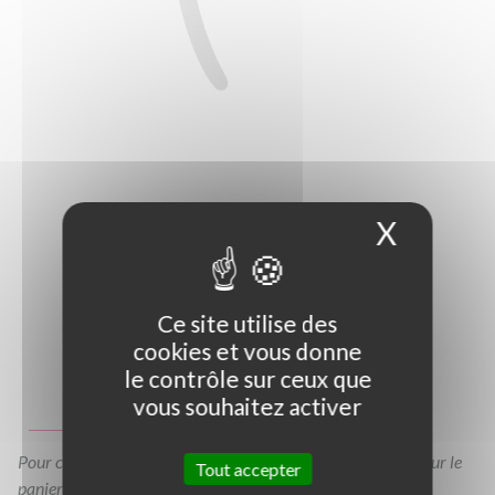
X
Masque
Ce site utilise des
cookies et vous donne
Photo non contractuelle
le contrôle sur ceux que
vous souhaitez activer
Guide des tailles
Pour consulter votre devis à tout moment, veuillez cliquer sur le
Tout accepter
panier en haut de cette page