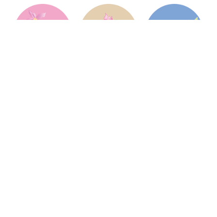
Jardin Services Végétaux
Jardin Services Végétaux est une pépinière
française, située à Hambye dans la Manche en
Normandie, et spécialisée dans les services
pour les professionnels de l'horticulture et du