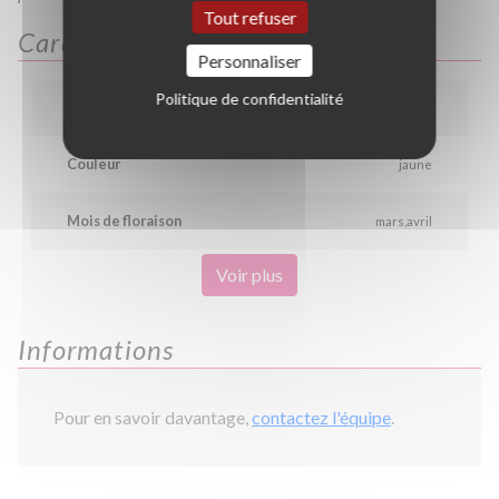
Tout refuser
Caractéristiques
Personnaliser
Politique de confidentialité
Hauteur
0.7 m
Couleur
jaune
Mois de floraison
mars
avril
Voir plus
Informations
Pour en savoir davantage,
contactez l'équipe
.