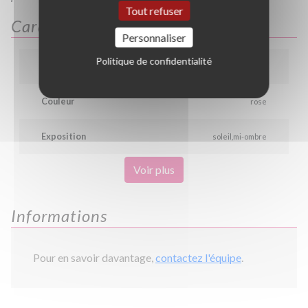
Tout refuser
Caractéristiques
Personnaliser
Politique de confidentialité
Hauteur
3.0 m
Couleur
rose
Exposition
soleil
mi-ombre
Voir plus
Informations
Pour en savoir davantage,
contactez l'équipe
.