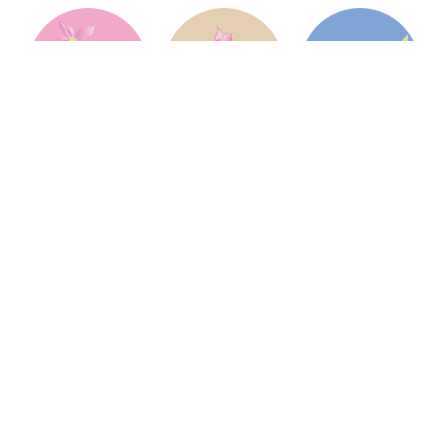
Jardin Services Végétaux
Jardin Services Végétaux est une pépinière
française, située à Hambye dans la Manche en
Normandie, et spécialisée dans les services
pour les professionnels de l'horticulture et du