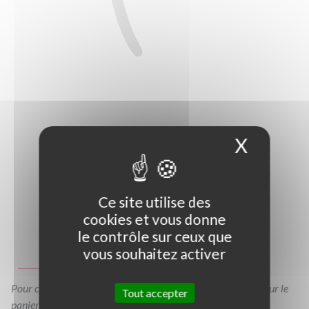
X
Masque
Ce site utilise des
cookies et vous donne
Photo non contractuelle
le contrôle sur ceux que
vous souhaitez activer
Guide des tailles
Pour consulter votre devis à tout moment, veuillez cliquer sur le
Tout accepter
panier en haut de cette page