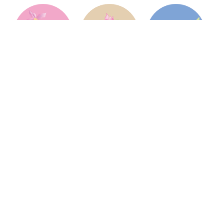
Jardin Services Végétaux
Jardin Services Végétaux est une pépinière
française, située à Hambye dans la Manche en
Normandie, et spécialisée dans les services
pour les professionnels de l'horticulture et du