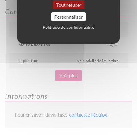
Tout refuser
Caractéristiques
Personnaliser
Politique de confidentialité
Couleur
jaune
Mois de floraison
mai
juin
Exposition
plein soleil
soleil
mi-ombre
Voir plus
Informations
Pour en savoir davantage,
contactez l'équipe
.