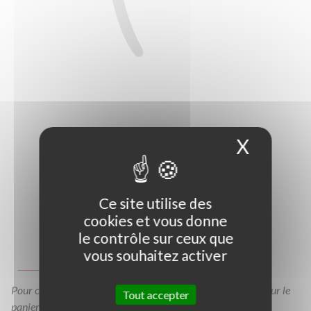
X
Masque
Ce site utilise des
cookies et vous donne
Photo non contractuelle
le contrôle sur ceux que
vous souhaitez activer
Guide des tailles
Pour consulter votre devis à tout moment, veuillez cliquer sur le
Tout accepter
panier en haut de cette page