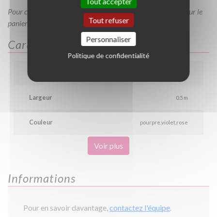
Tout accepter
Pour consulter votre devis à tout moment, veuillez cliquer sur le
Tout refuser
panier en haut de cette page
Personnaliser
Caractéristiques
Politique de confidentialité
Hauteur
0.6 m
Largeur
0.5 m
Couleur
pourpre
violet
rose
Voir plus
Informations
Pour en savoir davantage,
contactez l'équipe
.