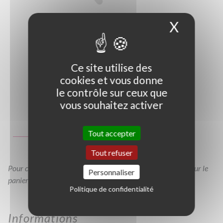
X
Masque
Ce site utilise des
cookies et vous donne
le contrôle sur ceux que
vous souhaitez activer
Photo non contractuelle
Guide des tailles
Tout accepter
GT
C3L
Tout refuser
Pour consulter votre devis à tout moment, veuillez cliquer sur le
Personnaliser
panier en haut de cette page
Politique de confidentialité
Informations