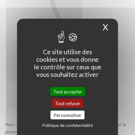
X
Masque
Ce site utilise des
cookies et vous donne
le contrôle sur ceux que
vous souhaitez activer
Photo non contractuelle
Tout accepter
Guide des tailles
Tout refuser
C1,5L
Personnaliser
Pour consulter votre devis à tout moment, veuillez cliquer sur le
Politique de confidentialité
panier en haut de cette page