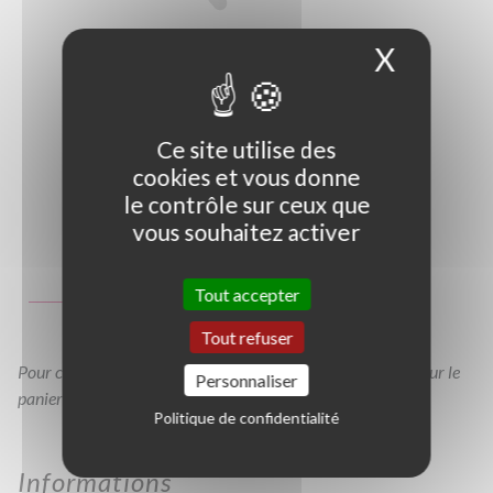
X
Masque
Ce site utilise des
cookies et vous donne
le contrôle sur ceux que
vous souhaitez activer
Photo non contractuelle
Guide des tailles
Tout accepter
C30/40
Tout refuser
Pour consulter votre devis à tout moment, veuillez cliquer sur le
Personnaliser
panier en haut de cette page
Politique de confidentialité
Informations