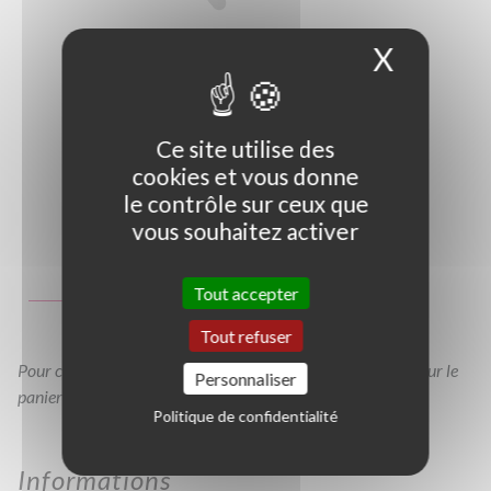
X
Masque
Ce site utilise des
cookies et vous donne
le contrôle sur ceux que
vous souhaitez activer
Photo non contractuelle
Guide des tailles
Tout accepter
GT
C3L
Tout refuser
Pour consulter votre devis à tout moment, veuillez cliquer sur le
Personnaliser
panier en haut de cette page
Politique de confidentialité
Informations