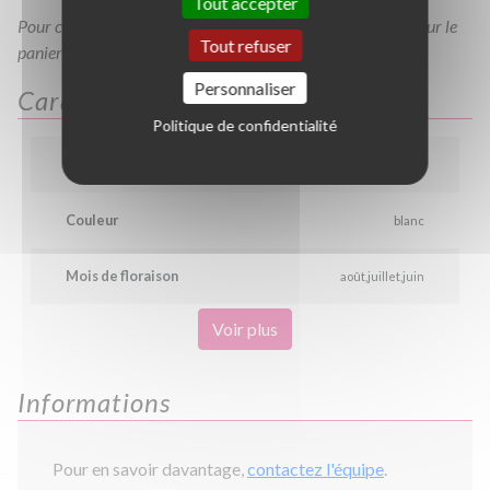
Tout accepter
Pour consulter votre devis à tout moment, veuillez cliquer sur le
Tout refuser
panier en haut de cette page
Personnaliser
Caractéristiques
Politique de confidentialité
Hauteur
1.0 m
0.7 m
Couleur
blanc
Mois de floraison
août
juillet
juin
Voir plus
Informations
Pour en savoir davantage,
contactez l'équipe
.