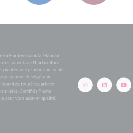
ituée à Hambye dans la Manche
rofessionnels de l'horticulture
s plantes, une production locale
e large gamme de végétaux
grimpantes, fougères, arbres
 graminées. Certifiés Plante
ia pour vous assurer qualité,