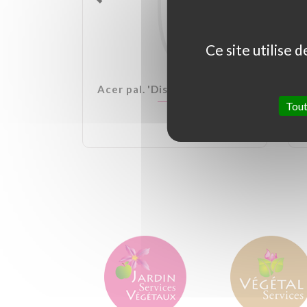
Ce site utilise 
lden Ball
Acer pal. 'Dissectum Garnet'
Tout