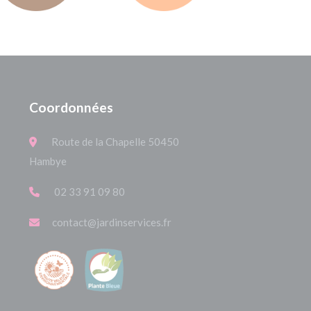
Coordonnées
Route de la Chapelle 50450
Hambye
02 33 91 09 80
contact@jardinservices.fr