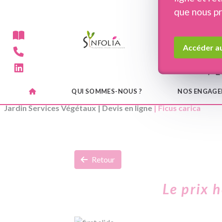
Panneau de gestion des cookies
que nous p
Accéder au
QUI SOMMES-NOUS ?
NOS ENGAG
Jardin Services Végétaux
|
Devis en ligne
| Ficus carica
Retour
Le prix 