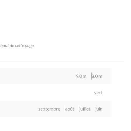
 haut de cette page
9.0 m
8.0 m
vert
septembre
août
juillet
juin