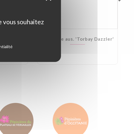
ue vous souhaitez
Kirkii
Cordyline aus. 'Torbay Dazzler'
tialité