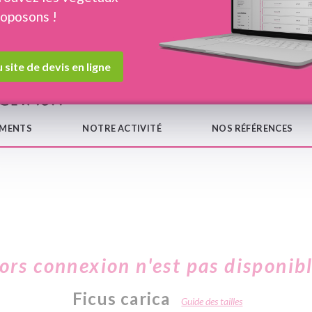
roposons !
Devis en ligne
Notre
 site de devis en ligne
EMENTS
NOTRE ACTIVITÉ
NOS RÉFÉRENCES
hors connexion n'est pas disponib
Ficus carica
Guide des tailles