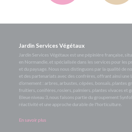
Jardin Services Végétaux
Jardin Services Végétaux est une pépinière française, s
en Normandie, et spécialisée dans les services pour les p
et du paysage. Nous nous distinguons par la qualité de no
et des partenariats avec des confrères, offrant ainsi un
d’ornement : arbres, arbustes, cépées, bonsaïs, plantes 
fruitiers, conifères, rosiers, palmiers, plantes vivaces et
Bleue niveau 3, nous faisons partie du groupement Synfol
réactivité et une approche durable de l'horticulture.
En savoir plus