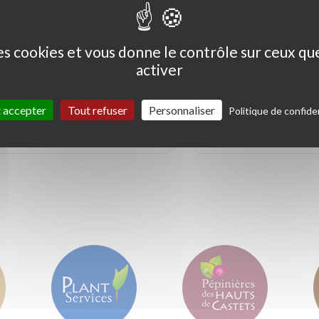
des cookies et vous donne le contrôle sur ceux q
activer
Ceanothus thyrs. 'Skylark'
Coprosma kirkii '
Variegata'
 accepter
Tout refuser
Personnaliser
Politique de confiden