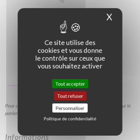
X
Masque
Ce site utilise des
cookies et vous donne
le contrôle sur ceux que
vous souhaitez activer
Photo non contractuelle
Guide des tailles
Tout accepter
GT
C1,5L
C2L
Tout refuser
Pour consulter votre devis à tout moment, veuillez cliquer sur le
Personnaliser
panier en haut de cette page
Politique de confidentialité
Informations