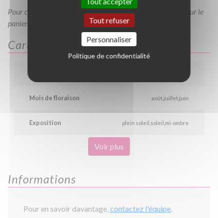
Tout accepter
Pour consulter votre devis à tout moment, veuillez cliquer sur le
Tout refuser
panier en haut de cette page
Personnaliser
Caractéristiques
Politique de confidentialité
Couleur
jaune
Mois de floraison
août
juillet
juin
Exposition
plein soleil
soleil
mi-ombre
Voir plus
Informations
Pour en savoir davantage,
contactez l'équipe
.