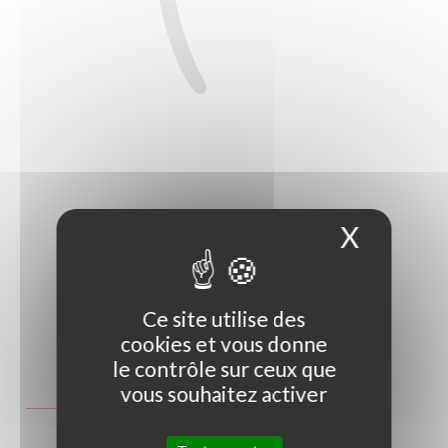
X
Masque
Ce site utilise des
cookies et vous donne
Photo non contractuelle
le contrôle sur ceux que
vous souhaitez activer
Guide des tailles
GT