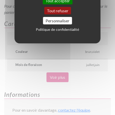
Tout accepter
Pour consulter votre devis à tout moment, veuillez cliquer sur le
Tout refuser
panier en haut de cette page
Personnaliser
Caractéristiques
Politique de confidentialité
Largeur
0.4 m
Couleur
brun
violet
Mois de floraison
juillet
juin
Voir plus
Informations
Pour en savoir davantage,
contactez l'équipe
.