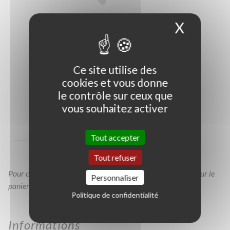
X
Masque
Ce site utilise des
cookies et vous donne
le contrôle sur ceux que
vous souhaitez activer
Photo non contractuelle
Guide des tailles
Tout accepter
C60/80
C80/100
C4L
C7L
Tout refuser
Pour consulter votre devis à tout moment, veuillez cliquer sur le
Personnaliser
panier en haut de cette page
Politique de confidentialité
Informations