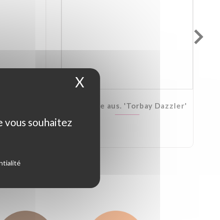
X
Masquer le bandeau d
Kirkii
Cordyline aus. 'Torbay Dazzler'
ue vous souhaitez
tialité