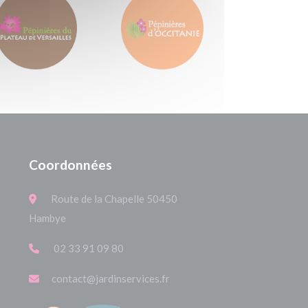
Coordonnées
Route de la Chapelle 50450
Hambye
02 33 91 09 80
contact@jardinservices.fr