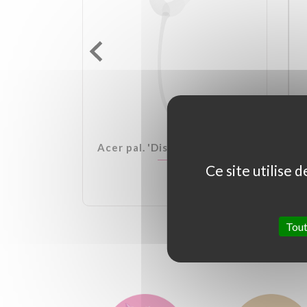
lden Ball
Acer pal. 'Dissectum Garnet'
Ce site utilise 
Tout