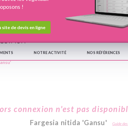
roposons !
Devis en ligne
Notre
 site de devis en ligne
EMENTS
NOTRE ACTIVITÉ
NOS RÉFÉRENCES
Gansu'
hors connexion n'est pas disponib
Fargesia nitida 'Gansu'
Guide des 