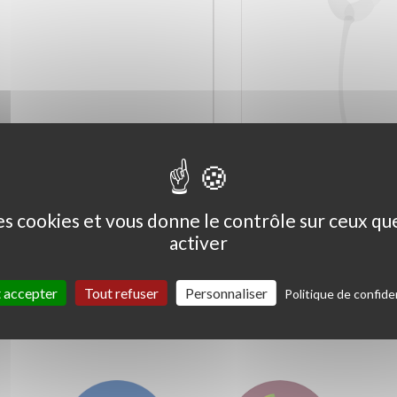
Ceanothus thyrs. 'Skylark'
Coprosma kirkii '
Variegata'
des cookies et vous donne le contrôle sur ceux q
activer
 accepter
Tout refuser
Personnaliser
Politique de confiden