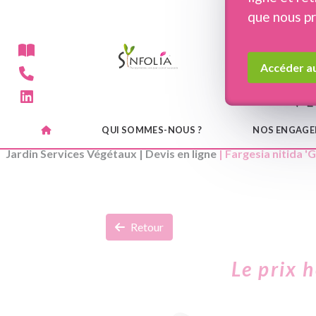
Panneau de gestion des cookies
que nous p
Accéder au
QUI SOMMES-NOUS ?
NOS ENGAG
Jardin Services Végétaux
|
Devis en ligne
| Fargesia nitida '
Retour
Le prix 