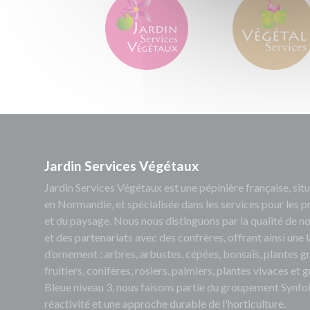
Jardin Services Végétaux
Jardin Services Végétaux est une pépinière française, s
en Normandie, et spécialisée dans les services pour les p
et du paysage. Nous nous distinguons par la qualité de no
et des partenariats avec des confrères, offrant ainsi un
d’ornement : arbres, arbustes, cépées, bonsaïs, plantes 
fruitiers, conifères, rosiers, palmiers, plantes vivaces et
Bleue niveau 3, nous faisons partie du groupement Synfol
réactivité et une approche durable de l'horticulture.