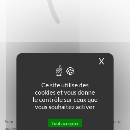
X
Masque
Ce site utilise des
cookies et vous donne
Photo non contractuelle
le contrôle sur ceux que
vous souhaitez activer
Guide des tailles
Pour consulter votre devis à tout moment, veuillez cliquer sur le
Tout accepter
panier en haut de cette page