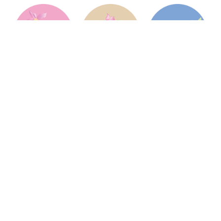
Jardin Services Végétaux
Jardin Services Végétaux est une pépinière
française, située à Hambye dans la Manche en
Normandie, et spécialisée dans les services
pour les professionnels de l'horticulture et du