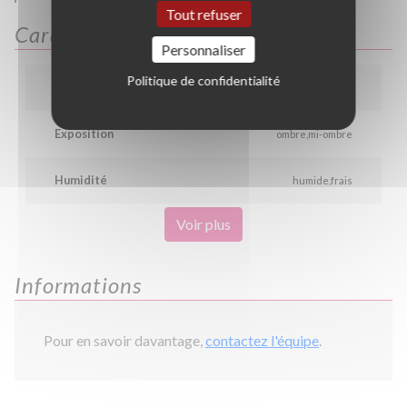
Tout refuser
Caractéristiques
Personnaliser
Politique de confidentialité
Hauteur
3.0 m
Exposition
ombre
mi-ombre
Humidité
humide
frais
Voir plus
Informations
Pour en savoir davantage,
contactez l'équipe
.