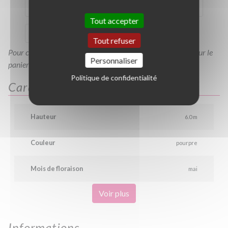
TC10/12
TMG12/14
TMG14/16
TMG16/18
Tout accepter
TMG18/20
TMG20/25
Tout refuser
Pour consulter votre devis à tout moment, veuillez cliquer sur le
Personnaliser
panier en haut de cette page
Politique de confidentialité
Caractéristiques
Hauteur
6.0 m
Couleur
pourpre
Mois de floraison
mai
Voir plus
Informations