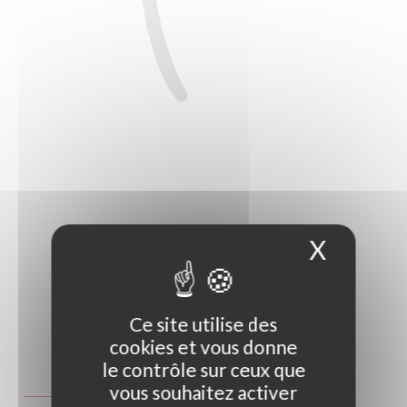
X
Masque
Ce site utilise des
cookies et vous donne
Photo non contractuelle
le contrôle sur ceux que
Guide des tailles
vous souhaitez activer