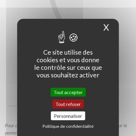
X
Masque
Ce site utilise des
cookies et vous donne
le contrôle sur ceux que
vous souhaitez activer
Photo non contractuelle
Tout accepter
Guide des tailles
Tout refuser
C40/60
Personnaliser
Pour consulter votre devis à tout moment, veuillez cliquer sur le
Politique de confidentialité
panier en haut de cette page