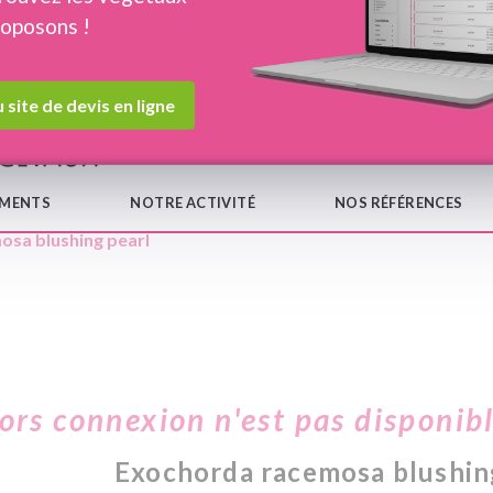
roposons !
Devis en ligne
Notre
 site de devis en ligne
EMENTS
NOTRE ACTIVITÉ
NOS RÉFÉRENCES
osa blushing pearl
hors connexion n'est pas disponib
Exochorda racemosa blushin