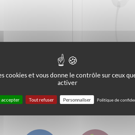
Ceanothus thyrs. 'Skylark'
Coprosma kirkii '
Variegata'
des cookies et vous donne le contrôle sur ceux q
activer
 accepter
Tout refuser
Personnaliser
Politique de confiden