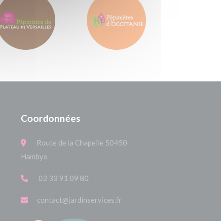
Coordonnées
Route de la Chapelle 50450
Hambye
02 33 91 09 80
contact@jardinservices.fr