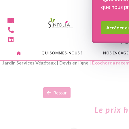
Panneau de gestion des cookies
que nous p
Accéder au
QUI SOMMES-NOUS ?
NOS ENGAG
Jardin Services Végétaux
|
Devis en ligne
| Exochorda racem
Retour
Le prix 