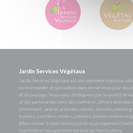
Jardin Services Végétaux
Jardin Services Végétaux est une pépinière française, s
en Normandie, et spécialisée dans les services pour les p
et du paysage. Nous nous distinguons par la qualité de no
et des partenariats avec des confrères, offrant ainsi un
d’ornement : arbres, arbustes, cépées, bonsaïs, plantes 
fruitiers, conifères, rosiers, palmiers, plantes vivaces et
Bleue niveau 3, nous faisons partie du groupement Synfol
réactivité et une approche durable de l'horticulture.