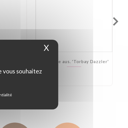
X
Masquer le bandeau d
Kirkii
Cordyline aus. 'Torbay Dazzler'
ue vous souhaitez
tialité