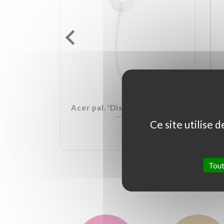
lden Ball
Acer pal. 'Dissectum Garnet'
Ce site utilise 
Tout