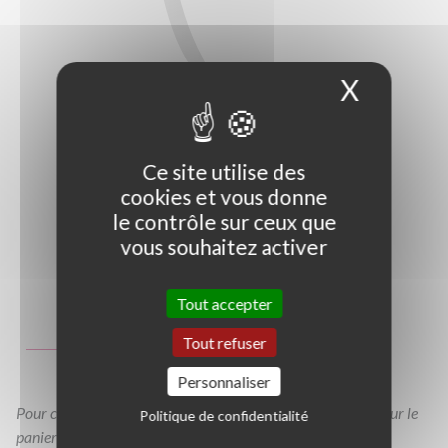
X
Masque
Ce site utilise des
cookies et vous donne
le contrôle sur ceux que
vous souhaitez activer
Photo non contractuelle
Tout accepter
Guide des tailles
Tout refuser
GT
C1,5L
C2L
Personnaliser
Pour consulter votre devis à tout moment, veuillez cliquer sur le
Politique de confidentialité
panier en haut de cette page