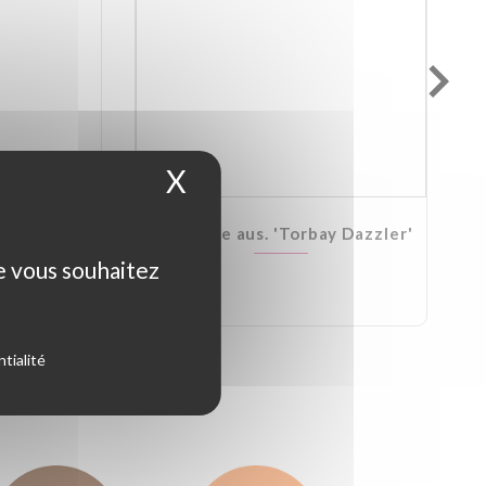
X
Masquer le bandeau d
Kirkii
Cordyline aus. 'Torbay Dazzler'
ue vous souhaitez
tialité