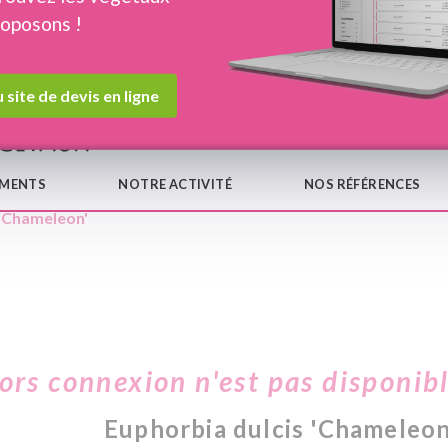
roposons !
Devis en ligne
Notre
 site de devis en ligne
EMENTS
NOTRE ACTIVITÉ
NOS RÉFÉRENCES
 'Chameleon'
hors connexion n'est pas disponib
Euphorbia dulcis 'Chameleon