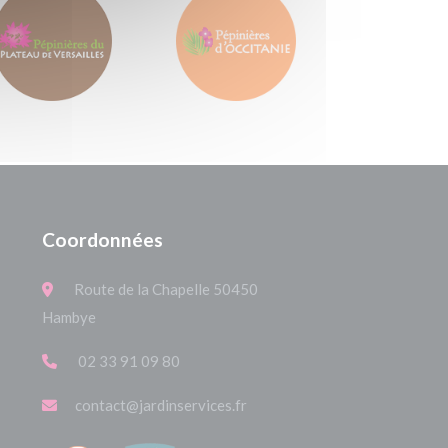
Coordonnées
Route de la Chapelle 50450
Hambye
02 33 91 09 80
contact@jardinservices.fr