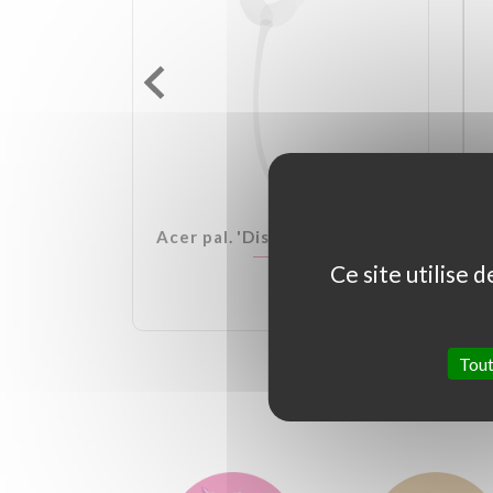
lden Ball
Acer pal. 'Dissectum Garnet'
Ce site utilise 
Tout