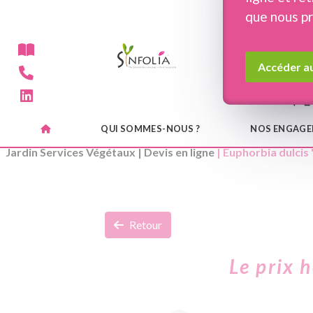
Panneau de gestion des cookies
que nous p
Accéder au
QUI SOMMES-NOUS ?
NOS ENGAG
Jardin Services Végétaux
|
Devis en ligne
| Euphorbia dulcis
Retour
Le prix 