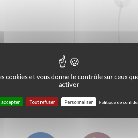
Ceanothus thyrs. 'Skylark'
Coprosma kirkii '
Variegata'
des cookies et vous donne le contrôle sur ceux q
activer
 accepter
Tout refuser
Personnaliser
Politique de confiden