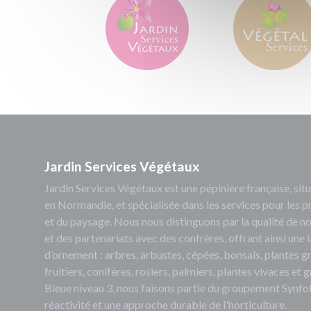
Jardin Services Végétaux
Jardin Services Végétaux est une pépinière française, s
en Normandie, et spécialisée dans les services pour les p
et du paysage. Nous nous distinguons par la qualité de no
et des partenariats avec des confrères, offrant ainsi un
d’ornement : arbres, arbustes, cépées, bonsaïs, plantes 
fruitiers, conifères, rosiers, palmiers, plantes vivaces et
Bleue niveau 3, nous faisons partie du groupement Synfol
réactivité et une approche durable de l'horticulture.