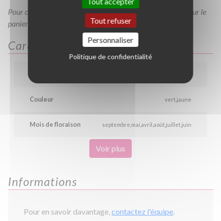
Tout accepter
Pour consulter votre devis à tout moment, veuillez cliquer sur le
Tout refuser
panier en haut de cette page
Personnaliser
Caractéristiques
Politique de confidentialité
Hauteur
1.0 m
Couleur
vert
jaune
Mois de floraison
septembre
mai
avril
août
juillet
juin
Voir plus
Informations
Pour en savoir davantage,
contactez l'équipe
.