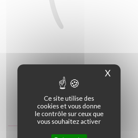
X
Masque
Ce site utilise des
cookies et vous donne
Photo non contractuelle
le contrôle sur ceux que
vous souhaitez activer
Guide des tailles
GT
C3L