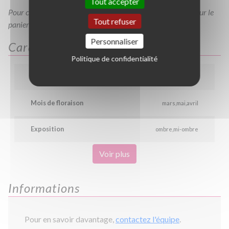
Tout accepter
Pour consulter votre devis à tout moment, veuillez cliquer sur le
Tout refuser
panier en haut de cette page
Personnaliser
Caractéristiques
Politique de confidentialité
Couleur
lilas
rose
Mois de floraison
mars
mai
avril
Exposition
ombre
mi-ombre
Voir plus
Informations
Pour en savoir davantage,
contactez l'équipe
.