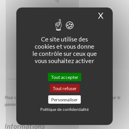
X
Masque
Ce site utilise des
cookies et vous donne
le contrôle sur ceux que
vous souhaitez activer
Photo non contractuelle
Guide des tailles
Tout accepter
GT
C2L
Tout refuser
Pour consulter votre devis à tout moment, veuillez cliquer sur le
Personnaliser
panier en haut de cette page
Politique de confidentialité
Informations