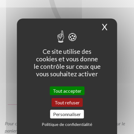
X
Masque
Ce site utilise des
cookies et vous donne
le contrôle sur ceux que
vous souhaitez activer
Photo non contractuelle
Tout accepter
Guide des tailles
Tout refuser
GT
Personnaliser
Pour consulter votre devis à tout moment, veuillez cliquer sur le
Politique de confidentialité
panier en haut de cette page