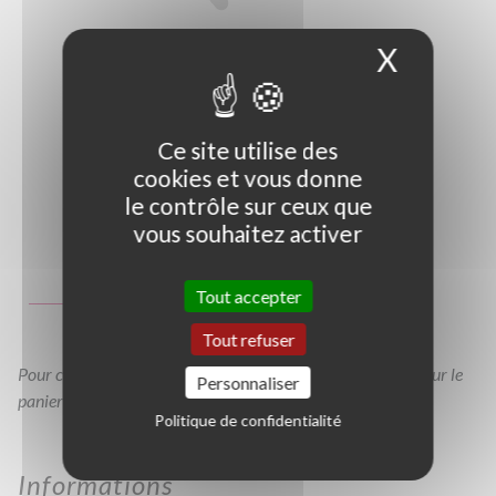
X
Masque
Ce site utilise des
cookies et vous donne
le contrôle sur ceux que
vous souhaitez activer
Photo non contractuelle
Guide des tailles
Tout accepter
CTR
Tout refuser
Pour consulter votre devis à tout moment, veuillez cliquer sur le
Personnaliser
panier en haut de cette page
Politique de confidentialité
Informations