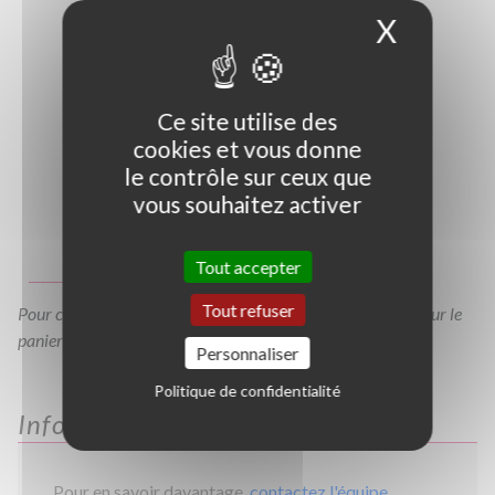
X
Masque
Ce site utilise des
cookies et vous donne
le contrôle sur ceux que
vous souhaitez activer
Photo non contractuelle
Guide des tailles
Tout accepter
Tout refuser
Pour consulter votre devis à tout moment, veuillez cliquer sur le
panier en haut de cette page
Personnaliser
Politique de confidentialité
Informations
Pour en savoir davantage,
contactez l'équipe
.