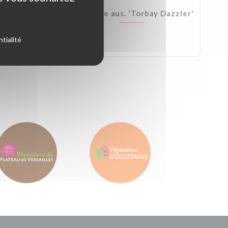
Kirkii
Cordyline aus. 'Torbay Dazzler'
tialité