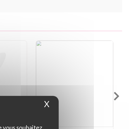
X
Masquer le bandeau d
ue vous souhaitez