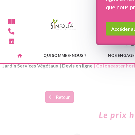
Panneau de gestion des cookies
que nous p
Accéder au
QUI SOMMES-NOUS ?
NOS ENGAG
Jardin Services Végétaux
|
Devis en ligne
| Cotoneaster hori
Retour
Le prix 