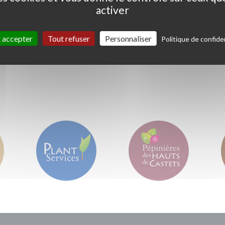
activer
Ceanothus thyrs. 'Skylark'
Coprosma kirkii '
Variegata'
 accepter
Tout refuser
Personnaliser
Politique de confiden