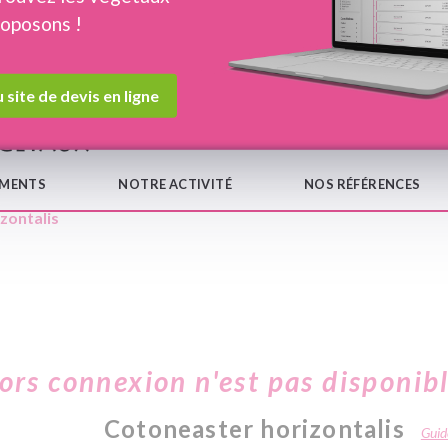
roposons !
Devis en ligne
Notre
 site de devis en ligne
EMENTS
NOTRE ACTIVITÉ
NOS RÉFÉRENCES
zontalis
hors connexion n'est pas disponib
Cotoneaster horizontalis
Guide