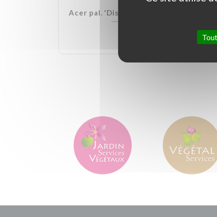
lden Ball
Acer pal. 'Dissectum Garnet'
Tout