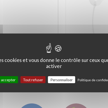
Ceanothus thyrs. 'Skylark'
Coprosma kirkii '
Variegata'
des cookies et vous donne le contrôle sur ceux q
activer
 accepter
Tout refuser
Personnaliser
Politique de confiden