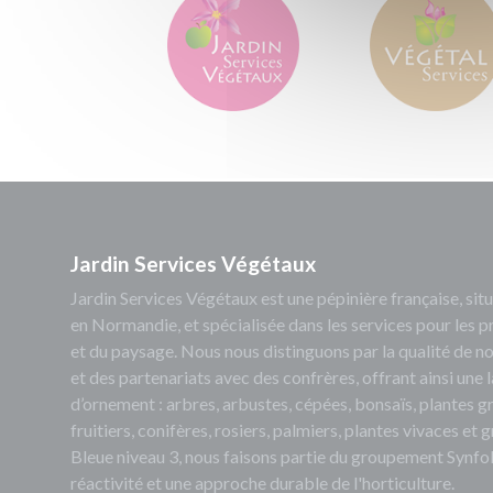
Jardin Services Végétaux
Jardin Services Végétaux est une pépinière française, s
en Normandie, et spécialisée dans les services pour les p
et du paysage. Nous nous distinguons par la qualité de no
et des partenariats avec des confrères, offrant ainsi un
d’ornement : arbres, arbustes, cépées, bonsaïs, plantes 
fruitiers, conifères, rosiers, palmiers, plantes vivaces et
Bleue niveau 3, nous faisons partie du groupement Synfol
réactivité et une approche durable de l'horticulture.