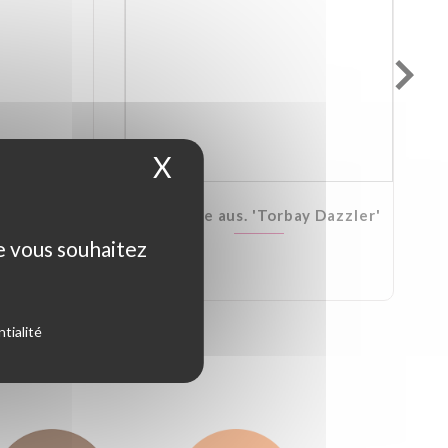
X
Masquer le bandeau d
Kirkii
Cordyline aus. 'Torbay Dazzler'
ue vous souhaitez
tialité