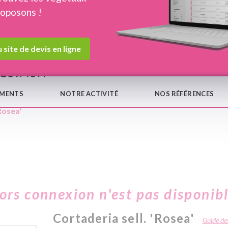
roposons !
Devis en ligne
Notre
 site de devis en ligne
EMENTS
NOTRE ACTIVITÉ
NOS RÉFÉRENCES
Rosea'
hors connexion n'est pas disponib
Cortaderia sell. 'Rosea'
Guide des