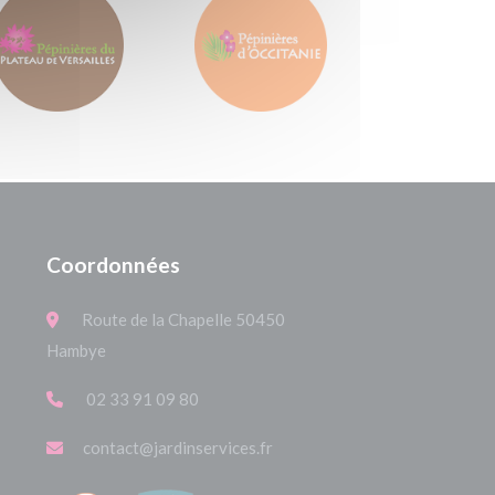
Coordonnées
Route de la Chapelle 50450
Hambye
02 33 91 09 80
contact@jardinservices.fr