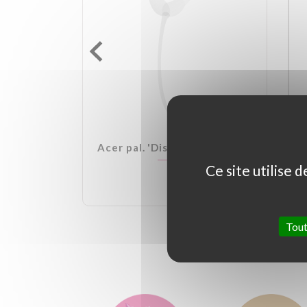
lden Ball
Acer pal. 'Dissectum Garnet'
Ce site utilise 
Tout