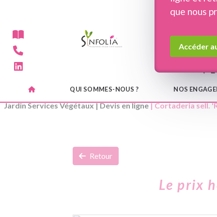
Panneau de gestion des cookies
que nous p
Accéder au
QUI SOMMES-NOUS ?
NOS ENGAG
Jardin Services Végétaux
|
Devis en ligne
| Cortaderia sell. '
Retour
Le prix 