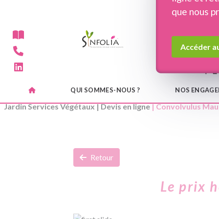
Panneau de gestion des cookies
que nous p
Accéder au
QUI SOMMES-NOUS ?
NOS ENGAG
Jardin Services Végétaux
|
Devis en ligne
| Convolvulus Mau
Retour
Le prix 