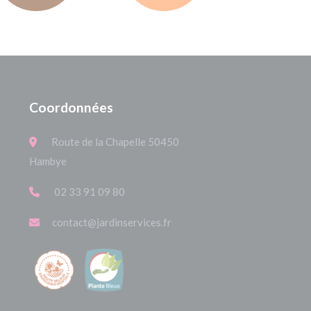
Coordonnées
Route de la Chapelle 50450
Hambye
02 33 91 09 80
contact@jardinservices.fr