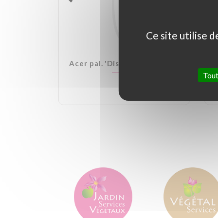
Ce site utilise 
lden Ball
Acer pal. 'Dissectum Garnet'
Tout