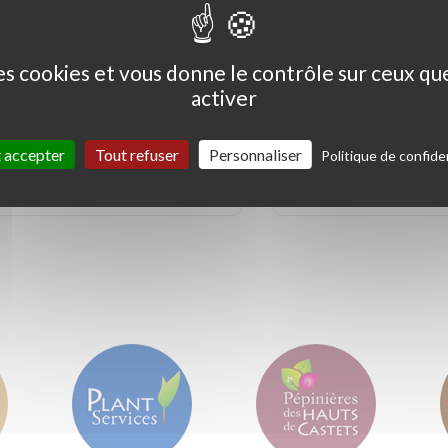
des cookies et vous donne le contrôle sur ceux q
activer
Ceanothus thyrs. 'Skylark'
Coprosma kirkii '
Variegata'
 accepter
Tout refuser
Personnaliser
Politique de confiden