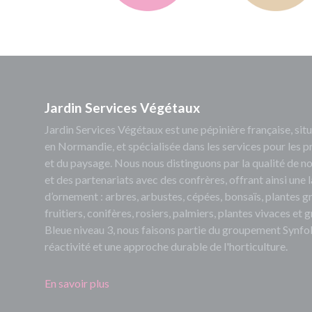
Jardin Services Végétaux
Jardin Services Végétaux est une pépinière française, s
en Normandie, et spécialisée dans les services pour les p
et du paysage. Nous nous distinguons par la qualité de no
et des partenariats avec des confrères, offrant ainsi un
d’ornement : arbres, arbustes, cépées, bonsaïs, plantes 
fruitiers, conifères, rosiers, palmiers, plantes vivaces et
Bleue niveau 3, nous faisons partie du groupement Synfol
réactivité et une approche durable de l'horticulture.
En savoir plus