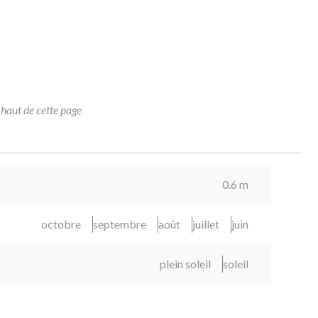
 haut de cette page
0.6 m
octobre
septembre
août
juillet
juin
plein soleil
soleil