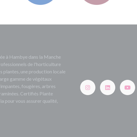
ituée à Hambye dans la Manche
rofessionnels de l'horticulture
s plantes, une production locale
e large gamme de végétaux
grimpantes, fougères, arbres
 graminées. Certifiés Plante
ia pour vous assurer qualité,