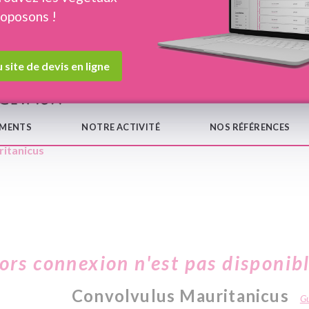
roposons !
Devis en ligne
Notre
 site de devis en ligne
EMENTS
NOTRE ACTIVITÉ
NOS RÉFÉRENCES
ritanicus
hors connexion n'est pas disponib
Convolvulus Mauritanicus
Gu