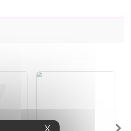
X
Masquer le bandeau d