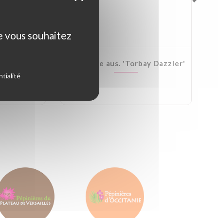
ue vous souhaitez
Kirkii
Cordyline aus. 'Torbay Dazzler'
tialité