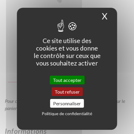
X
Masque
Ce site utilise des
cookies et vous donne
le contrôle sur ceux que
vous souhaitez activer
Photo non contractuelle
Guide des tailles
Tout accepter
C2L
Tout refuser
Pour consulter votre devis à tout moment, veuillez cliquer sur le
Personnaliser
panier en haut de cette page
Politique de confidentialité
Informations