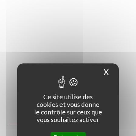
X
Masque
Ce site utilise des
cookies et vous donne
Photo non contractuelle
le contrôle sur ceux que
vous souhaitez activer
Guide des tailles
GT
C3L