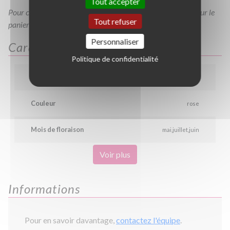
Tout accepter
Pour consulter votre devis à tout moment, veuillez cliquer sur le
Tout refuser
panier en haut de cette page
Personnaliser
Caractéristiques
Politique de confidentialité
Hauteur
0.6 m
Couleur
rose
Mois de floraison
mai
juillet
juin
Voir plus
Informations
Pour en savoir davantage,
contactez l'équipe
.