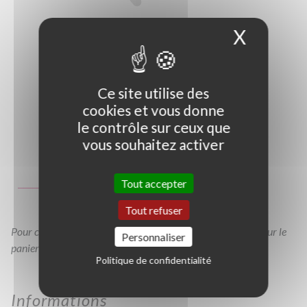
X
Masque
Ce site utilise des
cookies et vous donne
le contrôle sur ceux que
vous souhaitez activer
Photo non contractuelle
Guide des tailles
Tout accepter
GT
C3L
Tout refuser
Pour consulter votre devis à tout moment, veuillez cliquer sur le
Personnaliser
panier en haut de cette page
Politique de confidentialité
Informations