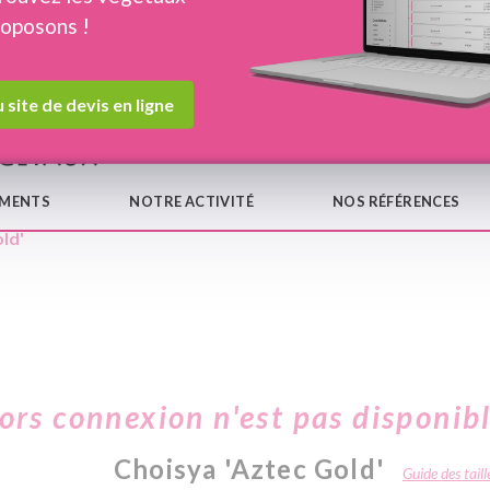
roposons !
Devis en ligne
Notre
 site de devis en ligne
EMENTS
NOTRE ACTIVITÉ
NOS RÉFÉRENCES
ld'
hors connexion n'est pas disponib
Choisya 'Aztec Gold'
Guide des taill