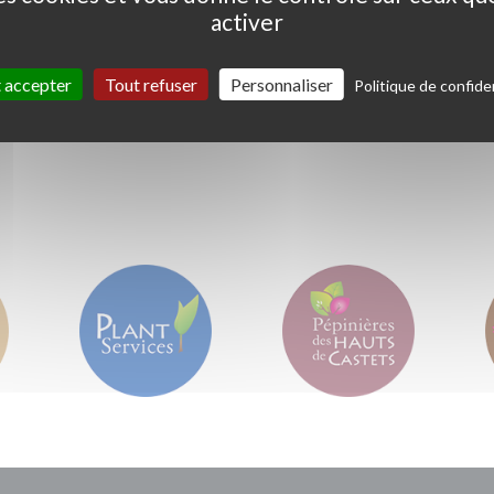
activer
Ceanothus thyrs. 'Skylark'
Coprosma kirkii '
Variegata'
 accepter
Tout refuser
Personnaliser
Politique de confiden