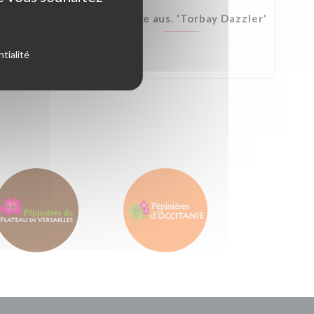
Kirkii
Cordyline aus. 'Torbay Dazzler'
tialité