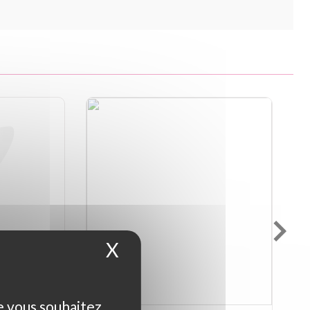
X
Masquer le bandeau d
ue vous souhaitez