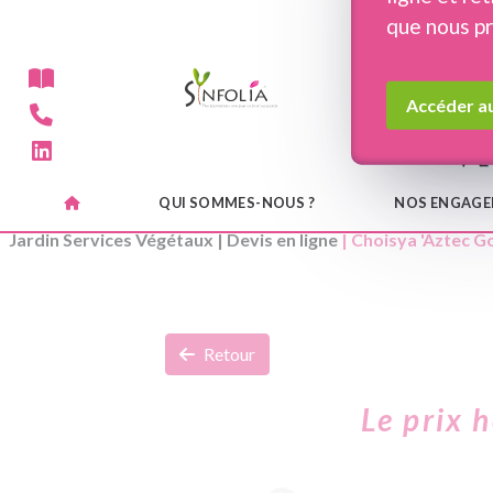
Panneau de gestion des cookies
que nous p
Accéder au
QUI SOMMES-NOUS ?
NOS ENGAG
Jardin Services Végétaux
|
Devis en ligne
| Choisya 'Aztec Go
Retour
Le prix 