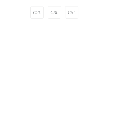
C2L
C3L
C5L