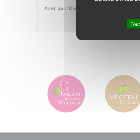
lden Ball
Acer pal. 'Dissectum Garnet'
Tout