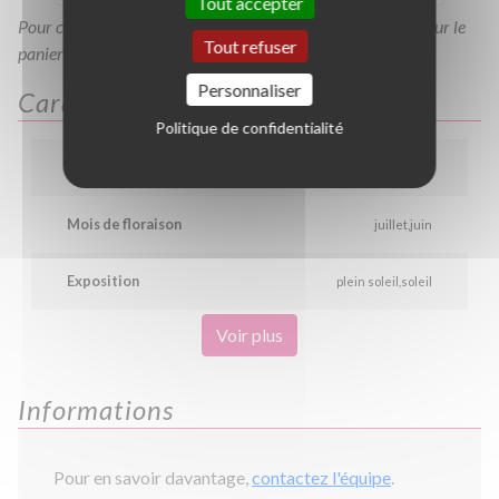
Tout accepter
Pour consulter votre devis à tout moment, veuillez cliquer sur le
Tout refuser
panier en haut de cette page
Personnaliser
Caractéristiques
Politique de confidentialité
Couleur
rose
Mois de floraison
juillet
juin
Exposition
plein soleil
soleil
Voir plus
Informations
Pour en savoir davantage,
contactez l'équipe
.