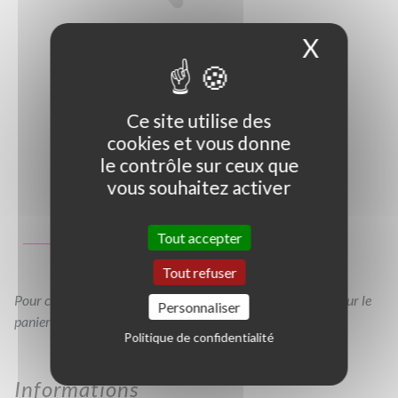
X
Masque
Ce site utilise des
cookies et vous donne
le contrôle sur ceux que
vous souhaitez activer
Photo non contractuelle
Guide des tailles
Tout accepter
C45L
C65L
COUP60
Tout refuser
Pour consulter votre devis à tout moment, veuillez cliquer sur le
Personnaliser
panier en haut de cette page
Politique de confidentialité
Informations