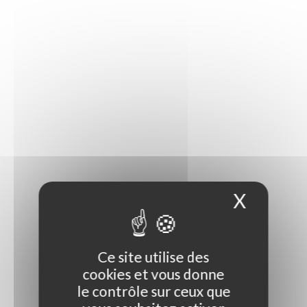
X
Masque
Ce site utilise des
Photo non contractuelle
cookies et vous donne
le contrôle sur ceux que
Guide des tailles