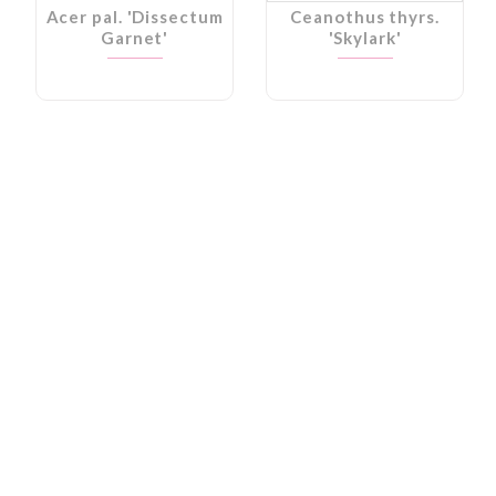
Acer pal. 'Dissectum
Ceanothus thyrs.
Garnet'
'Skylark'