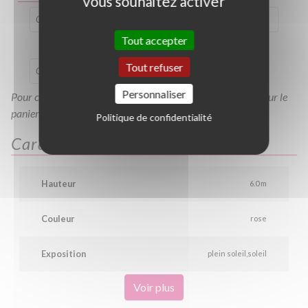
vous souhaitez activer
C100/120
C120/150
C15L
C175/200
Tout accepter
Tout refuser
C30L
C80L
BC175/200
Personnaliser
Pour consulter votre devis à tout moment, veuillez cliquer sur le
panier en haut de cette page
Politique de confidentialité
Caractéristiques
Hauteur
6.0 m
Couleur
rose
Exposition
plein soleil
soleil
Voir plus