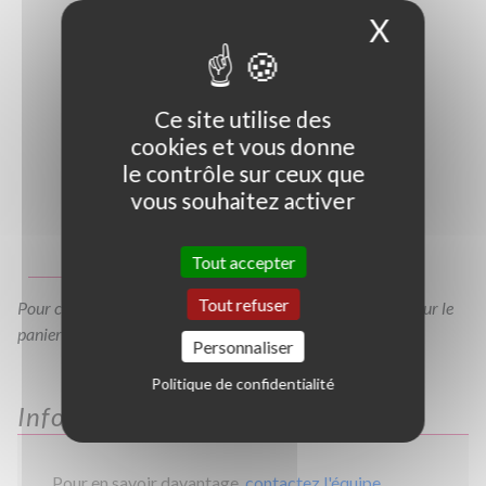
X
Masque
Ce site utilise des
cookies et vous donne
le contrôle sur ceux que
vous souhaitez activer
Photo non contractuelle
Guide des tailles
Tout accepter
Tout refuser
Pour consulter votre devis à tout moment, veuillez cliquer sur le
panier en haut de cette page
Personnaliser
Politique de confidentialité
Informations
Pour en savoir davantage,
contactez l'équipe
.