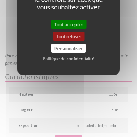
vous souhaitez activer
B150/175
B175/200
B200/250
TRN6/8
Tout accepter
TRN8/10
TRN10/12
TBC10/12
TBC6/8
Tout refuser
TBC8/10
B150/200
Personnaliser
Pour consulter votre devis à tout moment, veuillez cliquer sur le
Politique de confidentialité
panier en haut de cette page
Caractéristiques
Hauteur
11.0 m
Largeur
7.0 m
Exposition
plein soleil
soleil
mi-ombre