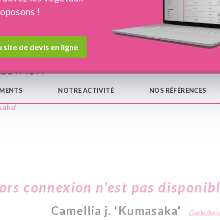
roposons !
Devis en ligne
Notre
 site de devis en ligne
EMENTS
NOTRE ACTIVITÉ
NOS RÉFÉRENCES
saka'
hors connexion n'est pas disponib
Camellia j. 'Kumasaka'
Guide des ta