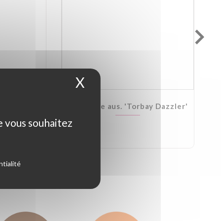
X
Masquer le bandeau d
Kirkii
Cordyline aus. 'Torbay Dazzler'
ue vous souhaitez
tialité