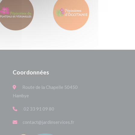
Coordonnées
Route de la Chapelle 50450
Hambye
02 33 91 09 80
contact@jardinservices.fr