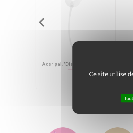
lden Ball
Acer pal. 'Dissectum Garnet'
Ce site utilise 
Tout