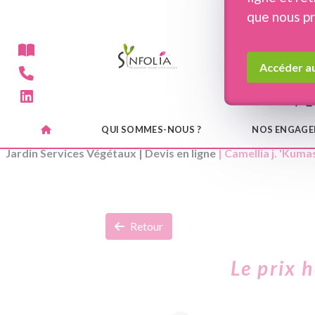
Panneau de gestion des cookies
que nous p
Accéder au
QUI SOMMES-NOUS ?
NOS ENGAG
Jardin Services Végétaux
|
Devis en ligne
| Camellia j. 'Kuma
Retour
Le prix 