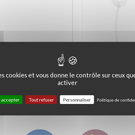
Ceanothus thyrs. 'Skylark'
Coprosma kirkii '
Variegata'
des cookies et vous donne le contrôle sur ceux q
activer
 accepter
Tout refuser
Personnaliser
Politique de confiden