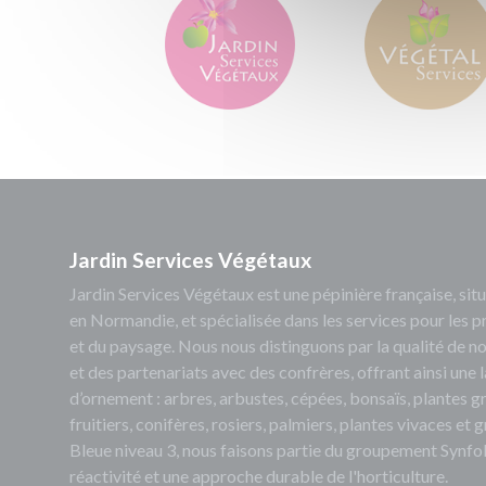
Jardin Services Végétaux
Jardin Services Végétaux est une pépinière française, s
en Normandie, et spécialisée dans les services pour les p
et du paysage. Nous nous distinguons par la qualité de no
et des partenariats avec des confrères, offrant ainsi un
d’ornement : arbres, arbustes, cépées, bonsaïs, plantes 
fruitiers, conifères, rosiers, palmiers, plantes vivaces et
Bleue niveau 3, nous faisons partie du groupement Synfol
réactivité et une approche durable de l'horticulture.