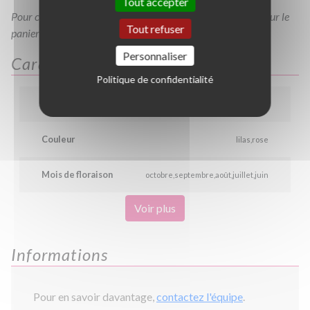
Tout accepter
Pour consulter votre devis à tout moment, veuillez cliquer sur le
Tout refuser
panier en haut de cette page
Personnaliser
Caractéristiques
Politique de confidentialité
Hauteur
0.6 m
Couleur
lilas
rose
Mois de floraison
octobre
septembre
août
juillet
juin
Voir plus
Informations
Pour en savoir davantage,
contactez l'équipe
.