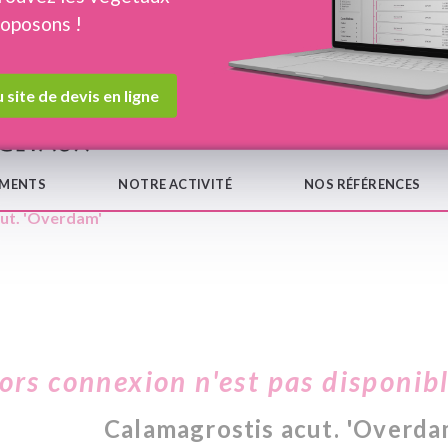
roposons !
Devis en ligne
Notre
 site de devis en ligne
EMENTS
NOTRE ACTIVITÉ
NOS RÉFÉRENCES
cut. 'Overdam'
hors connexion n'est pas disponib
Calamagrostis acut. 'Overda