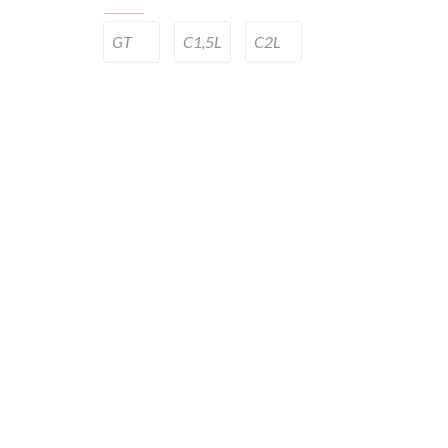
GT
C1,5L
C2L