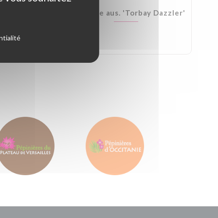
Kirkii
Cordyline aus. 'Torbay Dazzler'
tialité