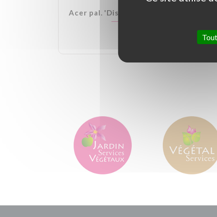
lden Ball
Acer pal. 'Dissectum Garnet'
Tout