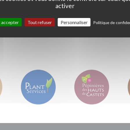
activer
Ceanothus thyrs. 'Skylark'
Coprosma kirkii '
Variegata'
 accepter
Tout refuser
Personnaliser
Politique de confiden