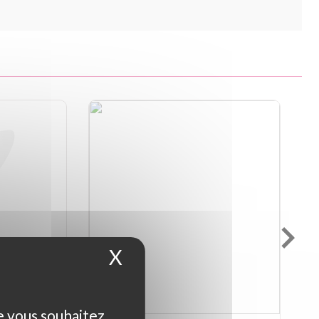
X
Masquer le bandeau d
ue vous souhaitez