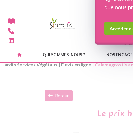
Panneau de gestion des cookies
que nous p
Accéder au
QUI SOMMES-NOUS ?
NOS ENGAG
Jardin Services Végétaux
|
Devis en ligne
| Calamagrostis a
Retour
Le prix 