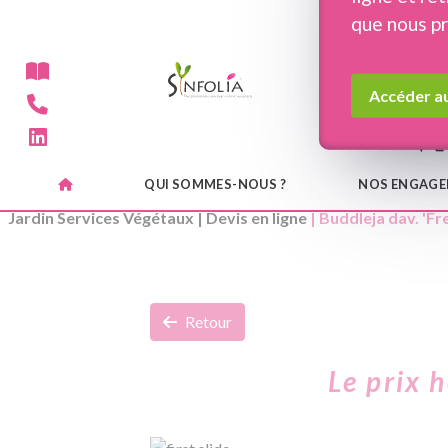
Panneau de gestion des cookies
que nous p
Accéder au
QUI SOMMES-NOUS ?
NOS ENGAG
Jardin Services Végétaux
|
Devis en ligne
| Buddleja dav. 'Fr
Retour
Le prix 