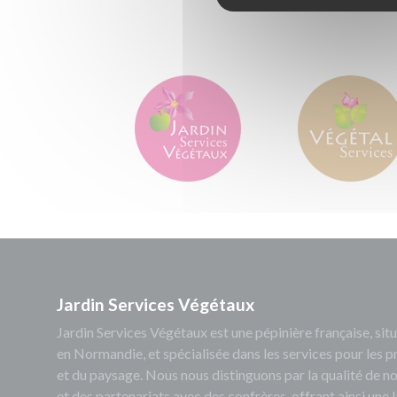
Jardin Services Végétaux
Jardin Services Végétaux est une pépinière française, s
en Normandie, et spécialisée dans les services pour les p
et du paysage. Nous nous distinguons par la qualité de no
et des partenariats avec des confrères, offrant ainsi un