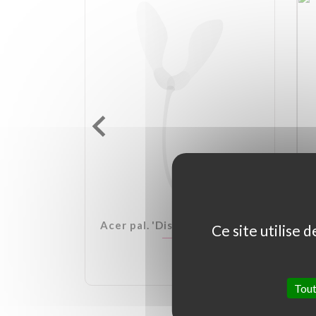
lden Ball
Acer pal. 'Dissectum Garnet'
Ce site utilise 
Tout