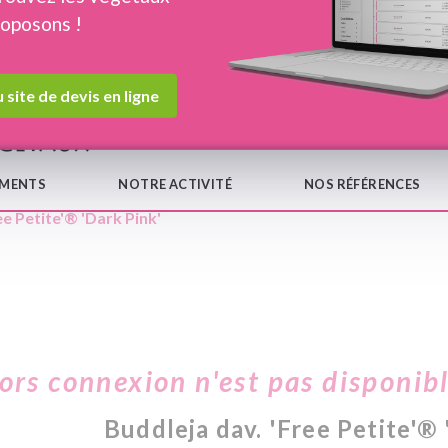
roposons !
Devis en ligne
Notre
 site de devis en ligne
EMENTS
NOTRE ACTIVITÉ
NOS RÉFÉRENCES
ee Petite'® 'Dark Pink'
hors connexion n'est pas disponib
Buddleja dav. 'Free Petite'®