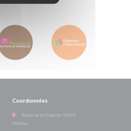
Coordonnées
Route de la Chapelle 50450
Hambye