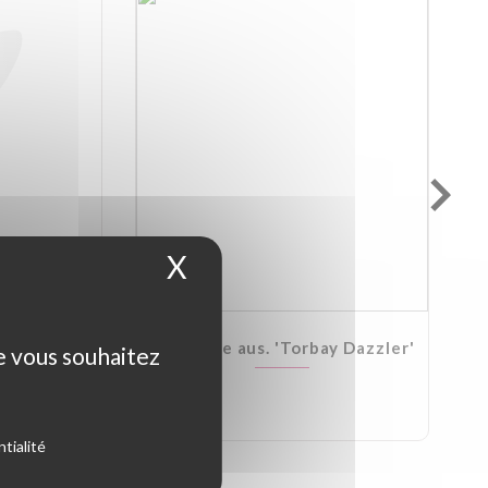
X
Masquer le bandeau d
Kirkii
Cordyline aus. 'Torbay Dazzler'
ue vous souhaitez
tialité