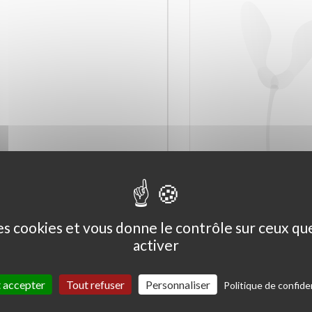
Ceanothus thyrs. 'Skylark'
Coprosma kirkii '
des cookies et vous donne le contrôle sur ceux q
Variegata'
activer
 accepter
Tout refuser
Personnaliser
Politique de confiden