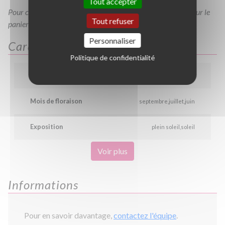
Tout accepter
Pour consulter votre devis à tout moment, veuillez cliquer sur le
Tout refuser
panier en haut de cette page
Personnaliser
Caractéristiques
Politique de confidentialité
Couleur
jaune
Mois de floraison
septembre
juillet
juin
Exposition
plein soleil
soleil
Voir plus
Informations
Pour en savoir davantage,
contactez l'équipe
.