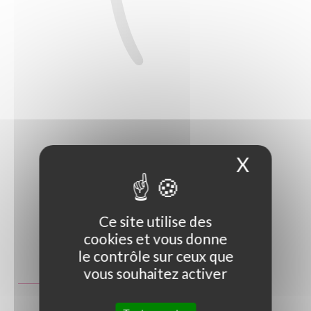
X
Masque
Ce site utilise des
cookies et vous donne
Photo non contractuelle
le contrôle sur ceux que
vous souhaitez activer
Guide des tailles
C3L