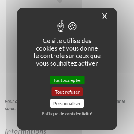
X
Masque
Ce site utilise des
cookies et vous donne
le contrôle sur ceux que
vous souhaitez activer
Photo non contractuelle
Guide des tailles
Tout accepter
C3L
C7L
Tout refuser
Pour consulter votre devis à tout moment, veuillez cliquer sur le
Personnaliser
panier en haut de cette page
Politique de confidentialité
Informations