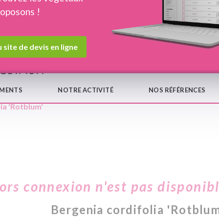
roposons !
Devis en ligne
Notre
 site de devis en ligne
EMENTS
NOTRE ACTIVITÉ
NOS RÉFÉRENCES
ia 'Rotblum'
hors connexion n'est pas disponib
Bergenia cordifolia 'Rotblum