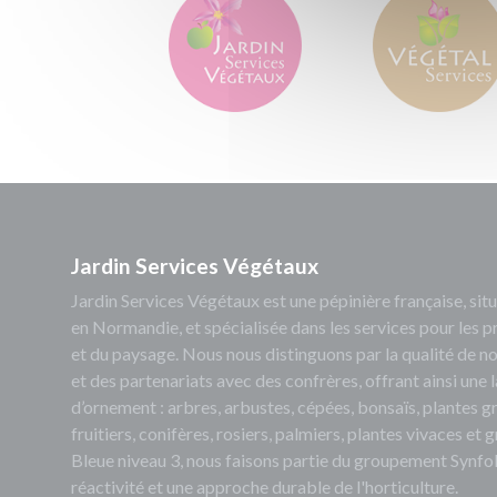
Jardin Services Végétaux
Jardin Services Végétaux est une pépinière française, s
en Normandie, et spécialisée dans les services pour les p
et du paysage. Nous nous distinguons par la qualité de no
et des partenariats avec des confrères, offrant ainsi un
d’ornement : arbres, arbustes, cépées, bonsaïs, plantes 
fruitiers, conifères, rosiers, palmiers, plantes vivaces et
Bleue niveau 3, nous faisons partie du groupement Synfol
réactivité et une approche durable de l'horticulture.