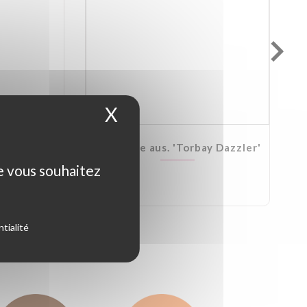
X
Masquer le bandeau d
Kirkii
Cordyline aus. 'Torbay Dazzler'
ue vous souhaitez
tialité