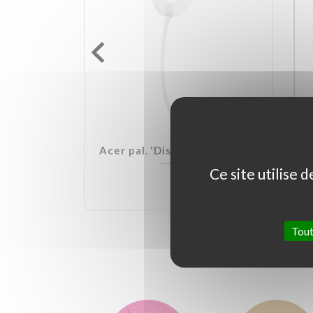
lden Ball
Acer pal. 'Dissectum Garnet'
Ce site utilise 
Tout