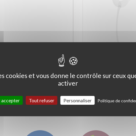
Ceanothus thyrs. 'Skylark'
Coprosma kirkii '
Variegata'
des cookies et vous donne le contrôle sur ceux q
activer
 accepter
Tout refuser
Personnaliser
Politique de confiden