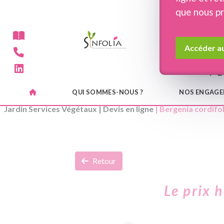
Panneau de gestion des cookies
que nous p
Accéder au
QUI SOMMES-NOUS ?
NOS ENGAG
Jardin Services Végétaux
|
Devis en ligne
| Bergenia cordifol
Retour
Le prix 