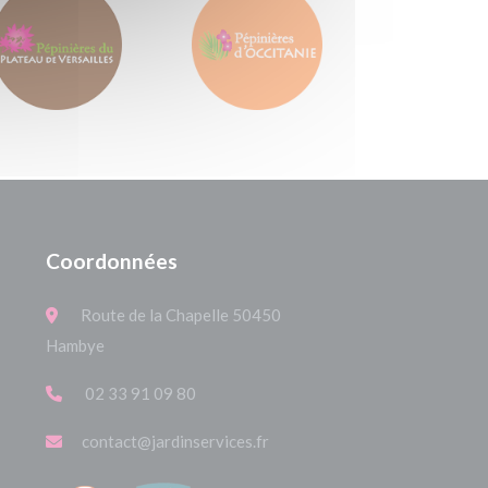
Coordonnées
Route de la Chapelle 50450
Hambye
02 33 91 09 80
contact@jardinservices.fr