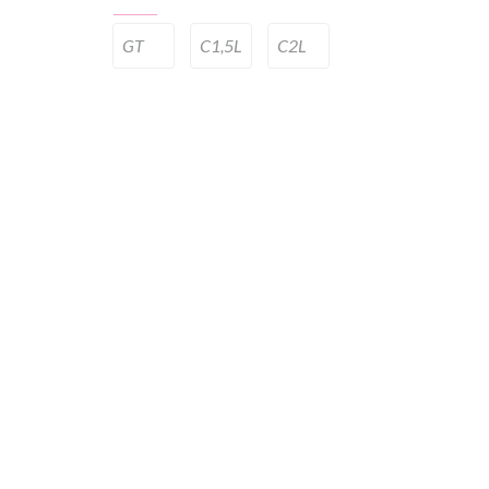
GT
C1,5L
C2L