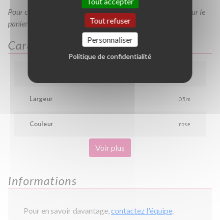
Tout accepter
Pour consulter votre devis à tout moment, veuillez cliquer sur le
Tout refuser
panier en haut de cette page
Personnaliser
Caractéristiques
Politique de confidentialité
Hauteur
0.6 m
Largeur
0.5 m
Couleur
rose
Voir plus
Informations
Pour en savoir davantage,
contactez l'équipe
.